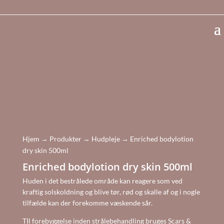
Vi sender samme dag v. bestilling inden kl. 11.00
Hjem
→
Produkter
→
Hudpleje
→ Enriched bodylotion
dry skin 500ml
Enriched bodylotion dry skin 500ml
Huden i det bestrålede område kan reagere som ved
kraftig solskoldning og blive tør, rød og skalle af og i nogle
tilfælde kan der forekomme væskende sår.
TIl forebyggelse inden strålebehandling bruges Scars &