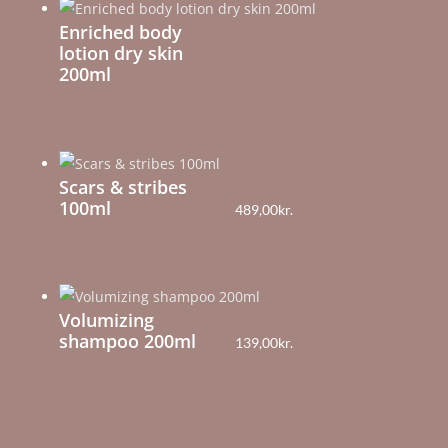
Enriched body
lotion dry skin
200ml
Scars & stribes
100ml
489,00
kr.
Volumizing
shampoo 200ml
139,00
kr.