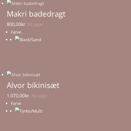
Makri badedragt
800,00
kr.
På lager
Farve
Alvor bikinisæt
1.070,00
kr.
På lager
Farve