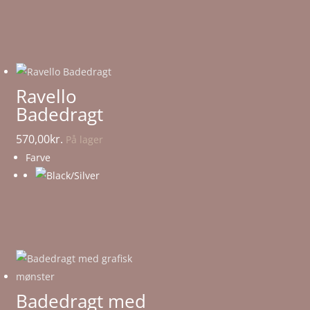
Ravello
Badedragt
570,00
kr.
På lager
Farve
Badedragt med