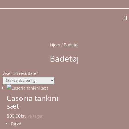
Vi sender samme dag v. bestilling inden kl. 11.00
Hjem
/ Badetøj
Badetøj
Viser 55 resultater
Casoria tankini
sæt
800,00
kr.
På lager
Farve