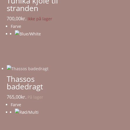
Tunika kjole til
stranden
700,00
kr.
Ikke på lager
Farve
Thassos
badedragt
765,00
kr.
På lager
Farve