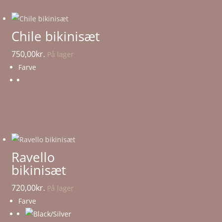
Chile bikinisæt
750,00
kr.
På lager
Farve
Ravello
bikinisæt
720,00
kr.
På lager
Farve