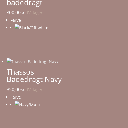
badedragt
800,00
kr.
På lager
Farve
Thassos
Badedragt Navy
850,00
kr.
På lager
Farve