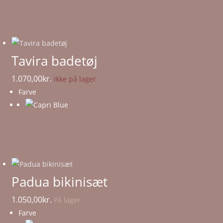
Tavira badetøj
1.070,00
kr.
Ikke på lager
Farve
Padua bikinisæt
1.050,00
kr.
På lager
Farve