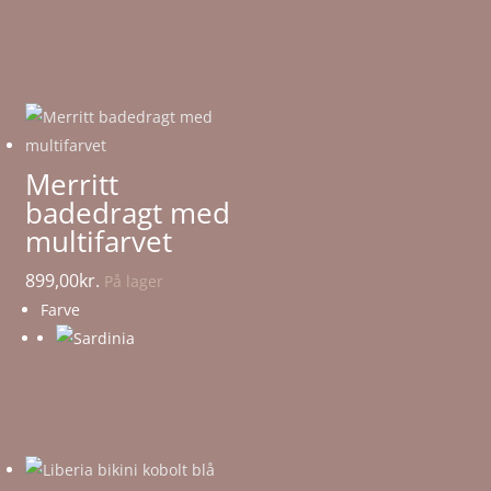
Merritt
badedragt med
multifarvet
899,00
kr.
På lager
Farve