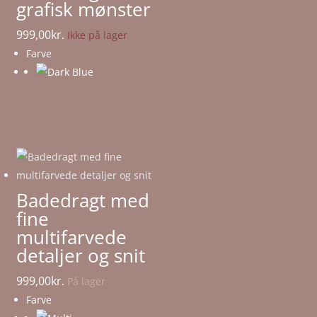
grafisk mønster
999,00
kr.
Ikke på lager
Farve
Badedragt med
fine
multifarvede
detaljer og snit
999,00
kr.
På lager
Farve