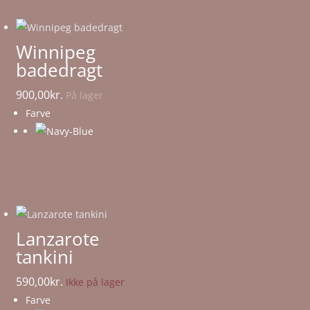
Winnipeg
badedragt
900,00
kr.
På lager
Farve
Lanzarote
tankini
590,00
kr.
Ikke på lager
Farve