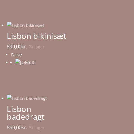
Lisbon bikinisæt
890,00
kr.
På lager
Farve
Lisbon
badedragt
850,00
kr.
På lager