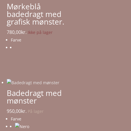
Mørkeblå
badedragt med
grafisk mønster.
780,00
kr.
Ikke på lager
Farve
Badedragt med
mønster
950,00
kr.
På lager
Farve