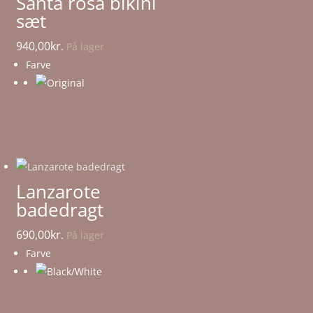
Santa rosa bikini
sæt
940,00
kr.
På lager
Farve
Lanzarote
badedragt
690,00
kr.
På lager
Farve