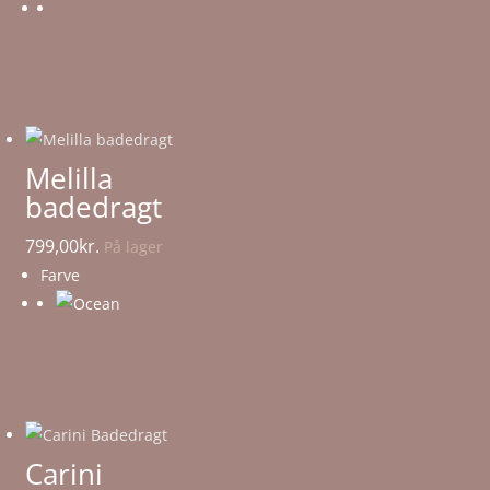
Melilla
badedragt
799,00
kr.
På lager
Farve
Carini