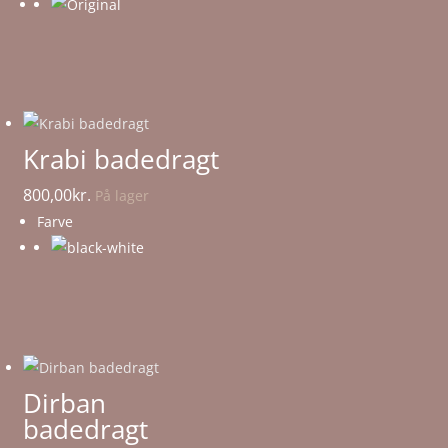
Krabi badedragt
800,00
kr.
På lager
Farve
Dirban
badedragt