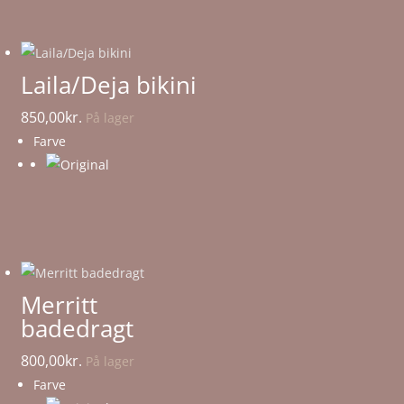
Laila/Deja bikini
850,00
kr.
På lager
Farve
Merritt
badedragt
800,00
kr.
På lager
Farve