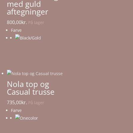
med guld
aftegninger
800,00
kr.
På lager
Farve
Nola top og
Casual trusse
735,00
kr.
På lager
Farve