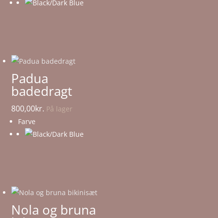
Padua
badedragt
800,00
kr.
På lager
Farve
Nola og bruna