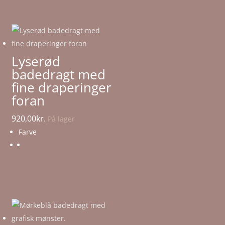
Lyserød
badedragt med
fine draperinger
foran
920,00
kr.
På lager
Farve