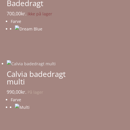
Badedragt
700,00
kr.
Ikke på lager
Farve
Calvia badedragt
multi
990,00
kr.
På lager
Farve