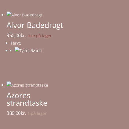
Alvor Badedragt
950,00
kr.
Ikke på lager
Farve
Azores
strandtaske
380,00
kr.
1 på lager