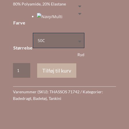
80% Polyamide, 20% Elastane
Farve
Størrelse
Ryd
Thassos
Tilføj til kurv
Badedragt
Navy
antal
Varenummer (SKU):
THASSOS 71742
Kategorier:
Badedragt
,
Badetøj
,
Tankini