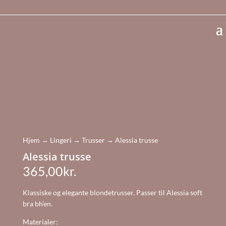
Vi sender samme dag v. bestilling inden kl. 11.00
Hjem
→
Lingeri
→
Trusser
→ Alessia trusse
Alessia trusse
365,00
kr.
Klassiske og elegante blondetrusser. Passer til Alessia soft
bra bh’en.
Materialer: