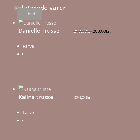
Relaterede varer
Tilbud!
Danielle Trusse
Den
Den
290,00
kr.
203,00
kr.
oprindelige
aktuelle
Farve
pris
pris
var:
er:
290,00kr..
203,00kr..
Kalina trusse
320,00
kr.
Farve