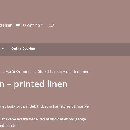
0 emner
delser
Online Booking
→
Forår/Sommer
→ Shakti turban – printed linen
n – printed linen
r et fastgjort pandebånd, som kan styles på mange
at skabe ekstra fylde ved at sno det et par gange
 ved panden.