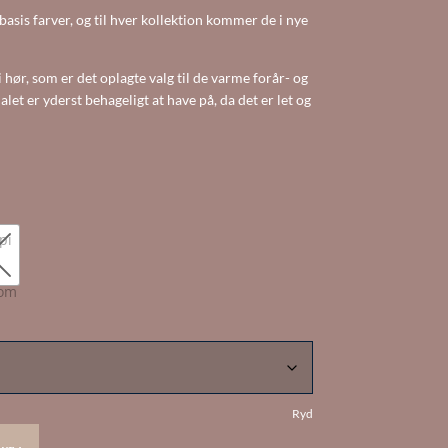
 basis farver, og til hver kollektion kommer de i nye
 hør, som er det oplagte valg til de varme forår- og
 er yderst behageligt at have på, da det er let og
Ryd