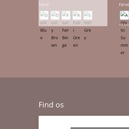
Farve
Farv
+3 M
Find os