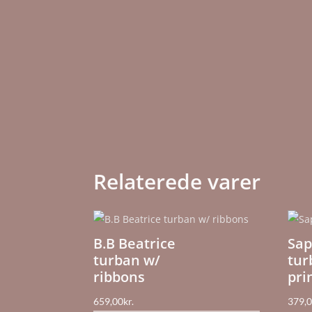
Relaterede varer
B.B Beatrice
Sap
turban w/
tur
ribbons
pri
659,00
kr.
379,