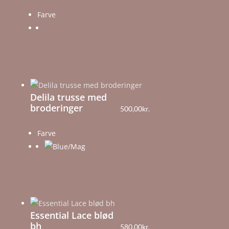
Farve
Delila trusse med
broderinger
500,00
kr.
Farve
Essential Lace blød
bh
580,00
kr.