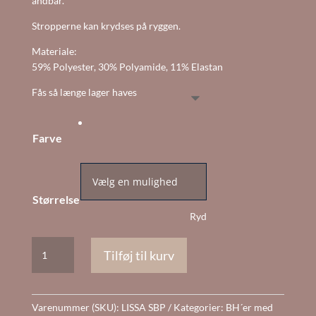
åndbar.
Stropperne kan krydses på ryggen.
Materiale:
59% Polyester, 30% Polyamide, 11% Elastan
Fås så længe lager haves
Farve
Størrelse
Ryd
Lissa
Tilføj til kurv
vatteret
BH
uden
Varenummer (SKU):
LISSA SBP
Kategorier:
BH´er med
bøjle