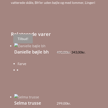
vatterede skåle
,
BH'er uden bøjle og med lommer
,
Lingeri
antal
Relaterede varer
Tilbud!
Danielle bøjle bh
Den
Den
490,00
kr.
343,00
kr.
oprindelige
aktuelle
Farve
pris
pris
var:
er:
490,00kr..
343,00kr..
Selma trusse
299,00
kr.