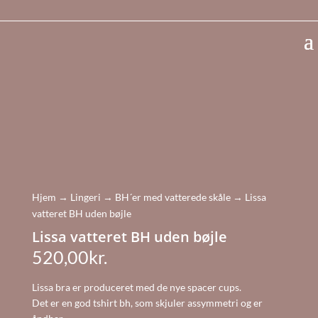
Vi sender samme dag v. bestilling inden kl. 11.00
Hjem
→
Lingeri
→
BH´er med vatterede skåle
→ Lissa
vatteret BH uden bøjle
Lissa vatteret BH uden bøjle
520,00
kr.
Lissa bra er produceret med de nye spacer cups.
Det er en god tshirt bh, som skjuler assymmetri og er